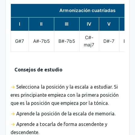
Armonización cuatríadas
I
II
III
IV
V
bV
C#-
G#7
A#-7b5
B#-7b5
D#-7
Emaj
maj7
Consejos de estudio
Selecciona la posición y la escala a estudiar. Si
eres principiante empieza con la primera posición
que es la posición que empieza por la tónica.
Aprende la posición de la escala de memoria.
Aprende a tocarla de forma ascendente y
descendente.