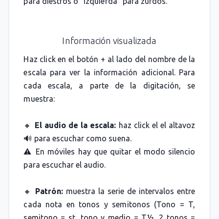
para diestros o "izquierda" para zurdos.
Información visualizada
Haz click en el botón + al lado del nombre de la
escala para ver la información adicional. Para
cada escala, a parte de la digitación, se
muestra:
🔸
El audio de la escala:
haz click el el altavoz
🔊 para escuchar como suena.
⚠️ En móviles hay que quitar el modo silencio
para escuchar el audio.
🔸
Patrón:
muestra la serie de intervalos entre
cada nota en tonos y semitonos (Tono = T,
semitono = st, tono y medio = T½, 2 tonos =