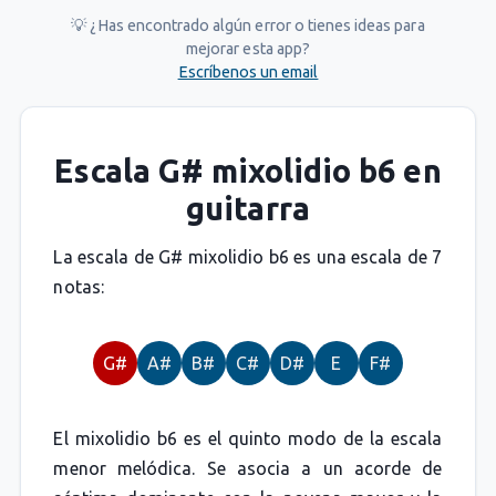
💡 ¿Has encontrado algún error o tienes ideas para
mejorar esta app?
Escríbenos un email
Escala G# mixolidio b6 en
guitarra
La escala de G# mixolidio b6 es una escala de 7
notas:
G#
A#
B#
C#
D#
E
F#
El mixolidio b6 es el quinto modo de la escala
menor melódica. Se asocia a un acorde de