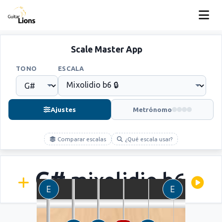
Scale Master App
TONO
ESCALA
Ajustes
Metrónomo
Comparar escalas
¿Qué escala usar?
G#
mixolidio b6