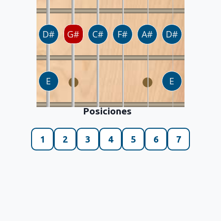
Posiciones
1
2
3
4
5
6
7