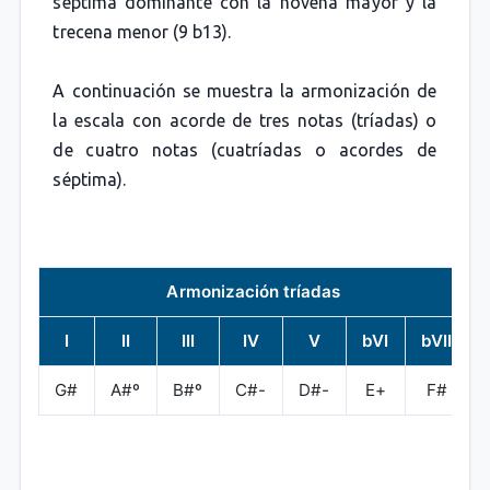
séptima dominante con la novena mayor y la
trecena menor (9 b13).
A continuación se muestra la armonización de
la escala con acorde de tres notas (tríadas) o
de cuatro notas (cuatríadas o acordes de
séptima).
Armonización tríadas
I
II
III
IV
V
bVI
bVII
G#
A#º
B#º
C#-
D#-
E+
F#