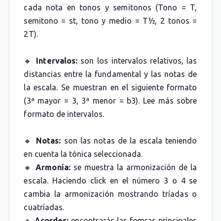
cada nota en tonos y semitonos (Tono = T,
semitono = st, tono y medio = T½, 2 tonos =
2T).
🔸
Intervalos:
son los intervalos relativos, las
distancias entre la fundamental y las notas de
la escala. Se muestran en el siguiente formato
(3ª mayor = 3, 3ª menor = b3). Lee más sobre
formato de intervalos.
🔸
Notas:
son las notas de la escala teniendo
en cuenta la tónica seleccionada.
🔸
Armonía:
se muestra la armonización de la
escala. Haciendo click en el número 3 o 4 se
cambia la armonización mostrando tríadas o
cuatríadas.
🔸
Acordes:
encontrarás las fomras principales