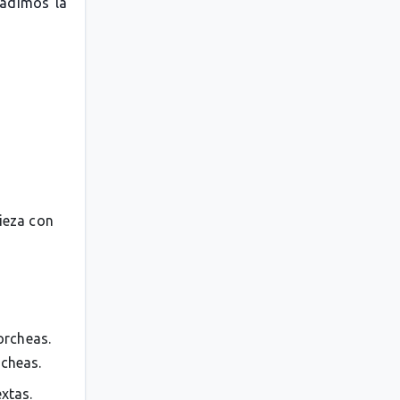
ñadimos la
pieza con
orcheas.
rcheas.
extas.