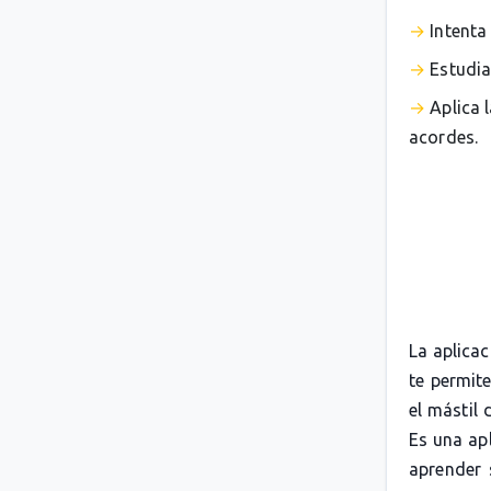
Intenta
Estudia
Aplica 
acordes.
La aplica
te permit
el mástil 
Es una apl
aprender 