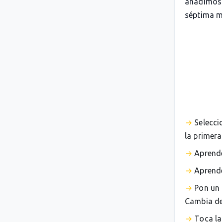
añadimos 
séptima m
Selecci
la primera
Aprende
Aprende
Pon un 
Cambia de 
Toca la