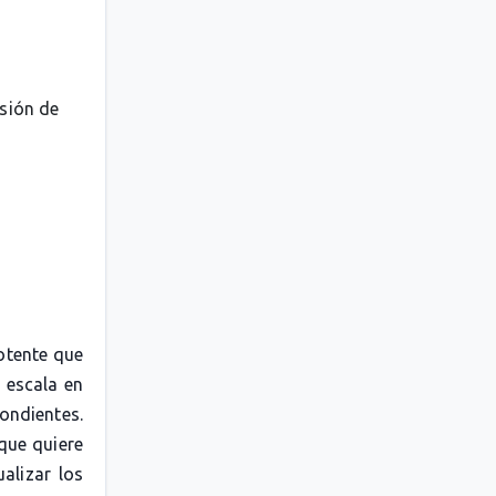
esión de
otente que
 escala en
pondientes.
 que quiere
alizar los