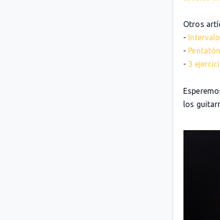
Otros artí
-
Intervalo
-
Pentatón
-
3 ejerci
Esperemos
los guitarr