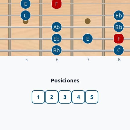
5
6
7
8
Posiciones
1
2
3
4
5