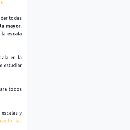
ta
nder todas
la mayor
,
o la
escala
cala en la
e estudiar
para todos
 escalas y
nando las