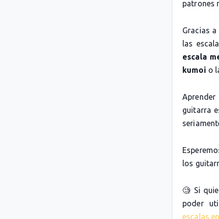
patrones 
Gracias a
las escal
escala m
kumoi
o 
Aprender 
guitarra 
seriamente
Esperemos
los guitarr
🧐 Si qui
poder uti
escalas en