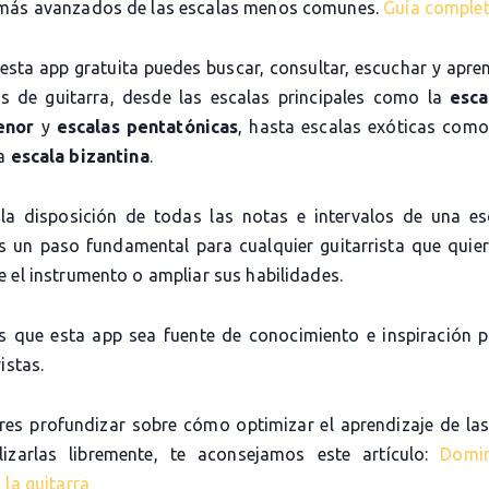
más avanzados de las escalas menos comunes.
Guía comple
 esta app gratuita puedes buscar, consultar, escuchar y apre
as de guitarra, desde las escalas principales como la
esca
enor
y
escalas pentatónicas
, hasta escalas exóticas com
la
escala bizantina
.
la disposición de todas las notas e intervalos de una es
es un paso fundamental para cualquier guitarrista que quier
 el instrumento o ampliar sus habilidades.
 que esta app sea fuente de conocimiento e inspiración 
istas.
eres profundizar sobre cómo optimizar el aprendizaje de las
lizarlas libremente, te aconsejamos este artículo:
Domi
 la guitarra