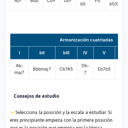
Ab-
Bbb
Cb+
Db-
Fb
b5
b5/G
Armonización cuatríadas
I
bII
bIII
IV
V
bV
Ab-
Db-
Bbbmaj7
Cb7#5
Eb7b5
Fbm
maj7
7
Consejos de estudio
Selecciona la posición y la escala a estudiar. Si
eres principiante empieza con la primera posición
que es la posición que empieza por la tónica.