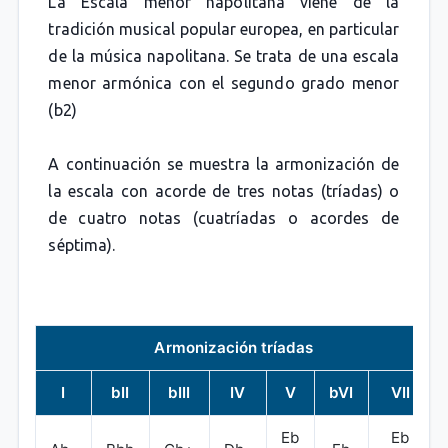
La Escala menor napolitana viene de la
tradición musical popular europea, en particular
de la música napolitana. Se trata de una escala
menor armónica con el segundo grado menor
(b2)
A continuación se muestra la armonización de
la escala con acorde de tres notas (tríadas) o
de cuatro notas (cuatríadas o acordes de
séptima).
Armonización tríadas
I
bII
bIII
IV
V
bVI
VII
Eb
Eb