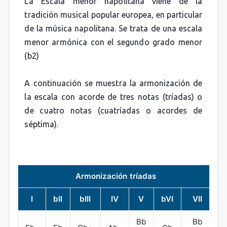
La Escala menor napolitana viene de la
tradición musical popular europea, en particular
de la música napolitana. Se trata de una escala
menor armónica con el segundo grado menor
(b2)
A continuación se muestra la armonización de
la escala con acorde de tres notas (tríadas) o
de cuatro notas (cuatríadas o acordes de
séptima).
Armonización tríadas
I
bII
bIII
IV
V
bVI
VII
Bb
Bb