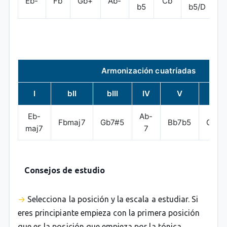
Eb-
Fb
Gb+
Ab-
Cb
b5
b5/D
Armonización cuatríadas
I
bII
bIII
IV
V
bVI
Eb-
Ab-
Fbmaj7
Gb7#5
Bb7b5
Cbma
maj7
7
Consejos de estudio
Selecciona la posición y la escala a estudiar. Si
eres principiante empieza con la primera posición
que es la posición que empieza por la tónica.