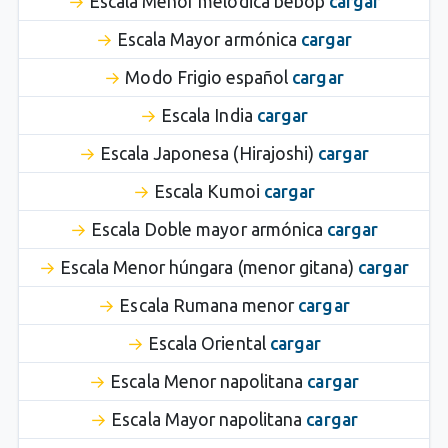
Escala Menor melódica bebop
cargar
Escala Mayor armónica
cargar
Modo Frigio español
cargar
Escala India
cargar
Escala Japonesa (Hirajoshi)
cargar
Escala Kumoi
cargar
Escala Doble mayor armónica
cargar
Escala Menor húngara (menor gitana)
cargar
Escala Rumana menor
cargar
Escala Oriental
cargar
Escala Menor napolitana
cargar
Escala Mayor napolitana
cargar