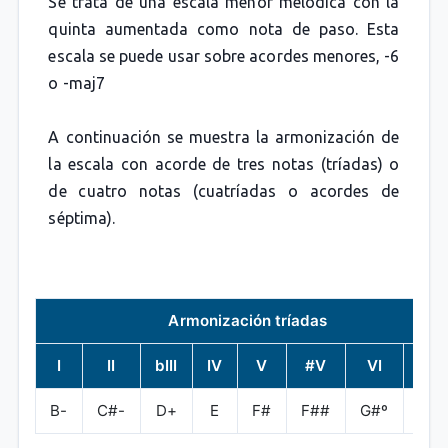
Se trata de una escala menor melódica con la
quinta aumentada como nota de paso. Esta
escala se puede usar sobre acordes menores, -6
o -maj7
A continuación se muestra la armonización de
la escala con acorde de tres notas (tríadas) o
de cuatro notas (cuatríadas o acordes de
séptima).
Armonización tríadas
I
II
bIII
IV
V
#V
VI
VII
B-
C#-
D+
E
F#
F##
G#º
A#º