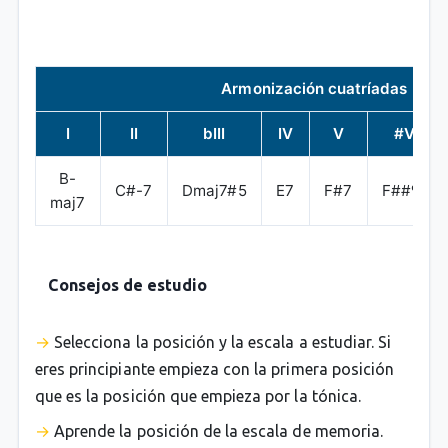
Armonización cuatríadas
I
II
bIII
IV
V
#V
B-
C#-7
Dmaj7#5
E7
F#7
F##º7
maj7
Consejos de estudio
Selecciona la posición y la escala a estudiar. Si
eres principiante empieza con la primera posición
que es la posición que empieza por la tónica.
Aprende la posición de la escala de memoria.