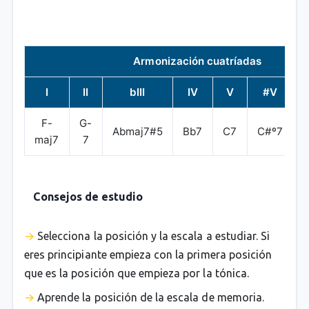
Armonización cuatríadas
I
II
bIII
IV
V
#V
F-
G-
Abmaj7#5
Bb7
C7
C#º7
maj7
7
Consejos de estudio
Selecciona la posición y la escala a estudiar. Si
eres principiante empieza con la primera posición
que es la posición que empieza por la tónica.
Aprende la posición de la escala de memoria.