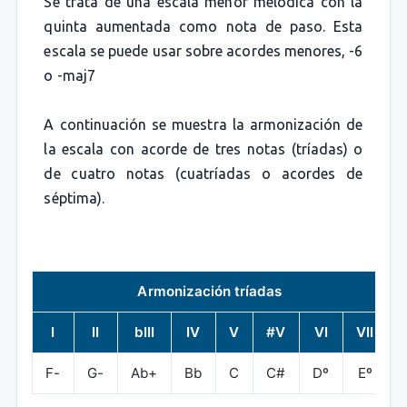
Se trata de una escala menor melódica con la
quinta aumentada como nota de paso. Esta
escala se puede usar sobre acordes menores, -6
o -maj7
A continuación se muestra la armonización de
la escala con acorde de tres notas (tríadas) o
de cuatro notas (cuatríadas o acordes de
séptima).
Armonización tríadas
I
II
bIII
IV
V
#V
VI
VII
F-
G-
Ab+
Bb
C
C#
Dº
Eº