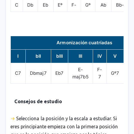
C
Db
Eb
Eº
F-
Gº
Ab
Bb-
Armonización cuatríadas
I
bII
bIII
III
IV
V
bV
E-
F-
C7
Dbmaj7
Eb7
Gº7
Ab
maj7b5
7
Consejos de estudio
Selecciona la posición y la escala a estudiar. Si
eres principiante empieza con la primera posición