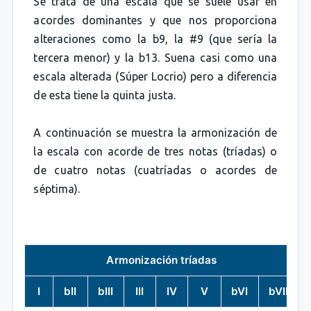
Se trata de una escala que se suele usar en
acordes dominantes y que nos proporciona
alteraciones como la b9, la #9 (que sería la
tercera menor) y la b13. Suena casi como una
escala alterada (Súper Locrio) pero a diferencia
de esta tiene la quinta justa.
A continuación se muestra la armonización de
la escala con acorde de tres notas (tríadas) o
de cuatro notas (cuatríadas o acordes de
séptima).
Armonización tríadas
I
bII
bIII
III
IV
V
bVI
bVII