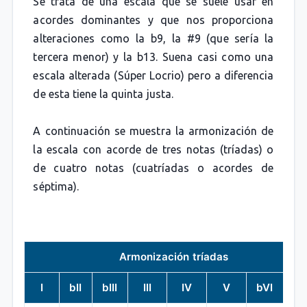
Se trata de una escala que se suele usar en
acordes dominantes y que nos proporciona
alteraciones como la b9, la #9 (que sería la
tercera menor) y la b13. Suena casi como una
escala alterada (Súper Locrio) pero a diferencia
de esta tiene la quinta justa.
A continuación se muestra la armonización de
la escala con acorde de tres notas (tríadas) o
de cuatro notas (cuatríadas o acordes de
séptima).
Armonización tríadas
I
bII
bIII
III
IV
V
bVI
bV