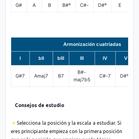
G#
A
B
B#º
C#-
D#º
E
F#
Armonización cuatríadas
I
bII
bIII
III
IV
V
B#-
G#7
Amaj7
B7
C#-7
D#º7
maj7b5
Consejos de estudio
Selecciona la posición y la escala a estudiar. Si
eres principiante empieza con la primera posición