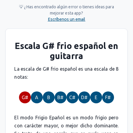
💡 ¿Has encontrado algún error o tienes ideas para
mejorar esta app?
Escríbenos un email
Escala G# frio español en
guitarra
La escala de G# frio español es una escala de 8
notas:
G#
A
B
B#
C#
D#
E
F#
El modo Frigio Epañol es un modo frigio pero
con carácter mayor, o mejor dicho dominante.