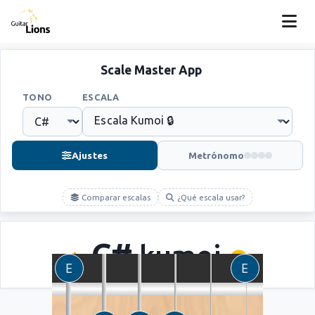
Scale Master App
TONO
ESCALA
Ajustes
Metrónomo
Comparar escalas
¿Qué escala usar?
C#
kumoi