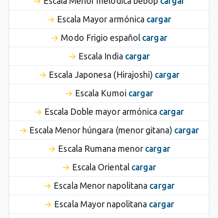
Escala Menor melódica bebop
cargar
Escala Mayor armónica
cargar
Modo Frigio español
cargar
Escala India
cargar
Escala Japonesa (Hirajoshi)
cargar
Escala Kumoi
cargar
Escala Doble mayor armónica
cargar
Escala Menor húngara (menor gitana)
cargar
Escala Rumana menor
cargar
Escala Oriental
cargar
Escala Menor napolitana
cargar
Escala Mayor napolitana
cargar