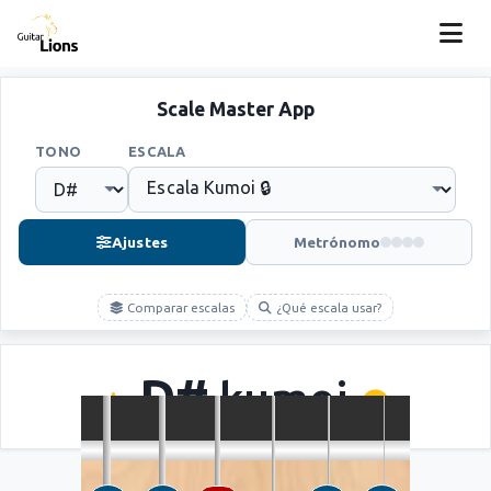
Scale Master App
TONO
ESCALA
Ajustes
Metrónomo
Comparar escalas
¿Qué escala usar?
D#
kumoi