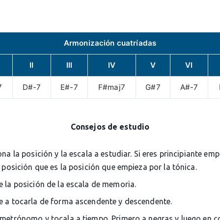
Armonización cuatríadas
II
III
IV
V
VI
7
D#-7
E#-7
F#maj7
G#7
A#-7
Consejos de estudio
ona la posición y la escala a estudiar. Si eres principiante em
 posición que es la posición que empieza por la tónica.
 la posición de la escala de memoria.
 a tocarla de forma ascendente y descendente.
metrónomo y tocala a tiempo. Primero a negras y luego en c