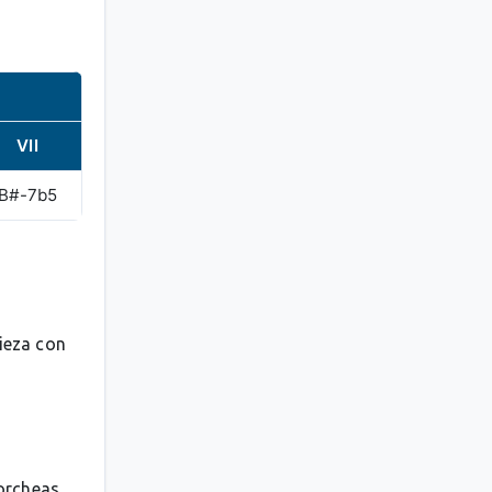
VII
B#-7b5
pieza con
orcheas.