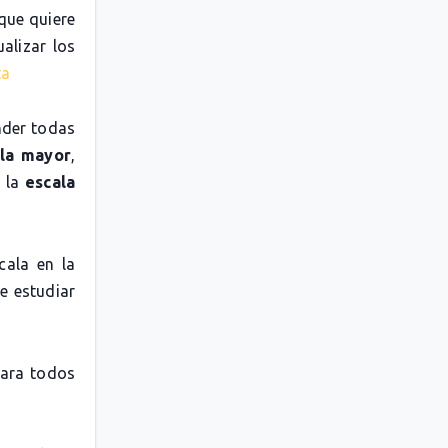
 que quiere
alizar los
ta
nder todas
la mayor
,
o la
escala
cala en la
e estudiar
para todos