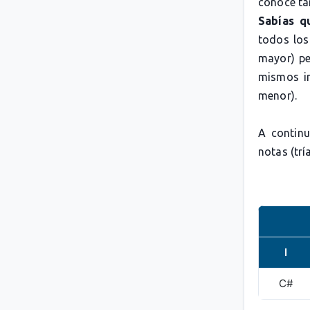
conoce t
Sabías q
todos los
mayor) pe
mismos in
menor).
A continu
notas (trí
I
C#