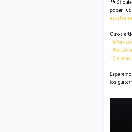
🧐 Si qui
poder uti
escalas en
Otros artí
-
Intervalo
-
Pentatón
-
3 ejerci
Esperemos
los guitarr