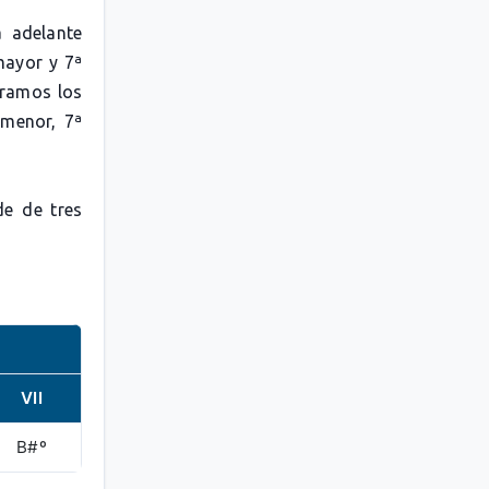
 adelante
mayor y 7ª
tramos los
 menor, 7ª
de de tres
VII
B#º