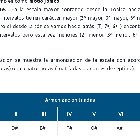
ambién como
modo jónico
.
ue...
En la escala mayor contando desde la Tónica hacia
 intervalos tienen carácter mayor (2ª mayor, 3ª mayor, 6ª 
ro si desde la tónica vamos hacia atrás (T, 7ª, 6ª...) encon
tervalos pero esta vez menores (2ª menor, 3ª menor, 6ª
ación se muestra la armonización de la escala con acor
adas) o de cuatro notas (cuatríadas o acordes de séptima).
Armonización tríadas
II
III
IV
V
VI
D#-
E#-
F#
G#
A#-