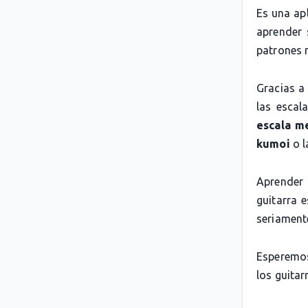
Es una apl
aprender 
patrones 
Gracias a
las escal
escala m
kumoi
o 
Aprender 
guitarra 
seriamente
Esperemos
los guitarr