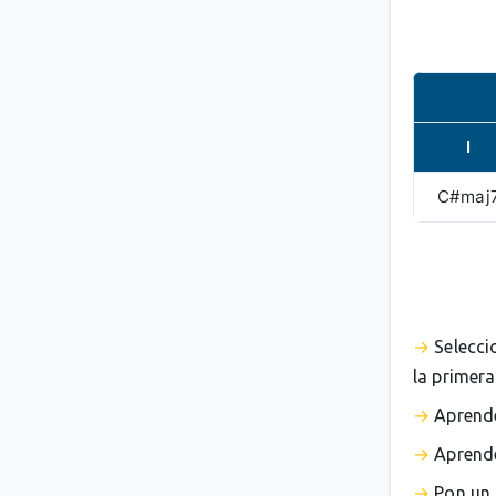
I
C#maj
Selecci
la primera
Aprende
Aprende
Pon un 