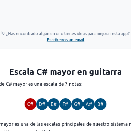
💡 ¿Has encontrado algún error o tienes ideas para mejorar esta app?
Escríbenos un email
Escala C# mayor en guitarra
 de C# mayor es una escala de 7 notas:
C#
D#
E#
F#
G#
A#
B#
mayor es una de las escalas principales de nuestro sistema 