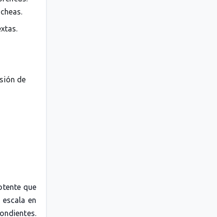
rcheas.
extas.
esión de
otente que
 escala en
pondientes.