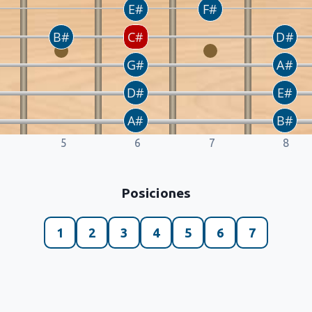
5
6
7
8
Posiciones
1
2
3
4
5
6
7