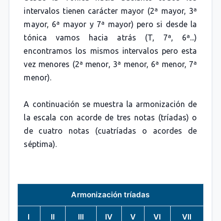
intervalos tienen carácter mayor (2ª mayor, 3ª
mayor, 6ª mayor y 7ª mayor) pero si desde la
tónica vamos hacia atrás (T, 7ª, 6ª...)
encontramos los mismos intervalos pero esta
vez menores (2ª menor, 3ª menor, 6ª menor, 7ª
menor).
A continuación se muestra la armonización de
la escala con acorde de tres notas (tríadas) o
de cuatro notas (cuatríadas o acordes de
séptima).
Armonización tríadas
I
II
III
IV
V
VI
VII