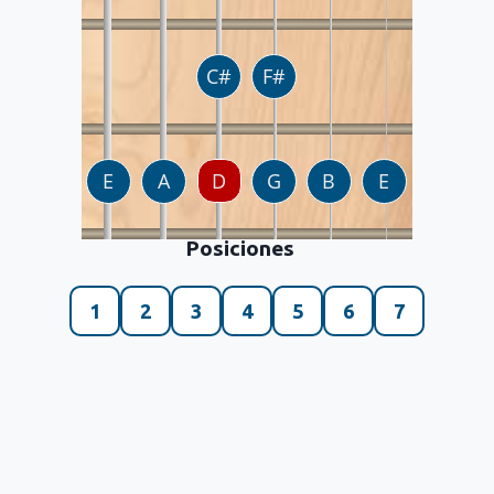
Posiciones
1
2
3
4
5
6
7