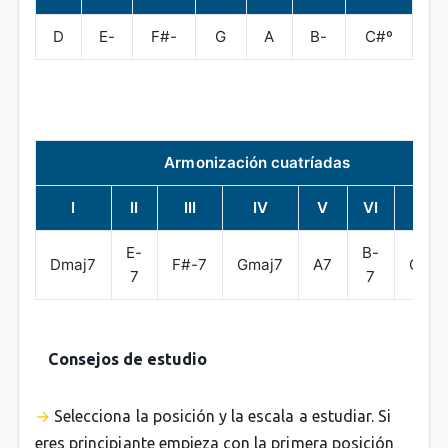
D
E-
F#-
G
A
B-
C#º
Armonización cuatríadas
I
II
III
IV
V
VI
VII
E-
B-
Dmaj7
F#-7
Gmaj7
A7
C#-7
7
7
Consejos de estudio
Selecciona la posición y la escala a estudiar. Si
eres principiante empieza con la primera posición