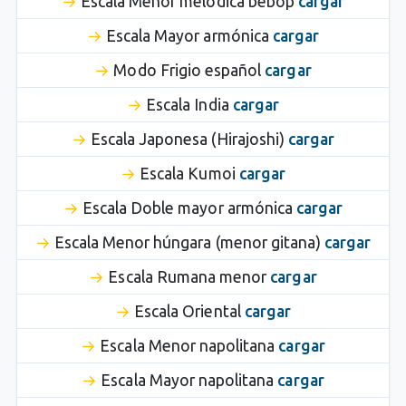
Escala Menor melódica bebop
cargar
Escala Mayor armónica
cargar
Modo Frigio español
cargar
Escala India
cargar
Escala Japonesa (Hirajoshi)
cargar
Escala Kumoi
cargar
Escala Doble mayor armónica
cargar
Escala Menor húngara (menor gitana)
cargar
Escala Rumana menor
cargar
Escala Oriental
cargar
Escala Menor napolitana
cargar
Escala Mayor napolitana
cargar