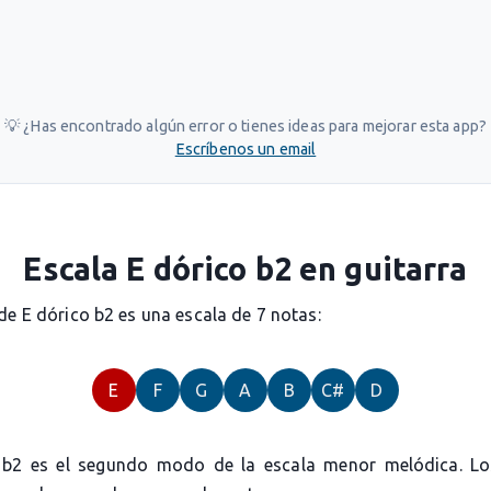
💡 ¿Has encontrado algún error o tienes ideas para mejorar esta app?
Escríbenos un email
Escala E dórico b2 en guitarra
de E dórico b2 es una escala de 7 notas:
E
F
G
A
B
C#
D
 b2 es el segundo modo de la escala menor melódica. L