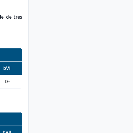
de de tres
bVII
D-
bVII