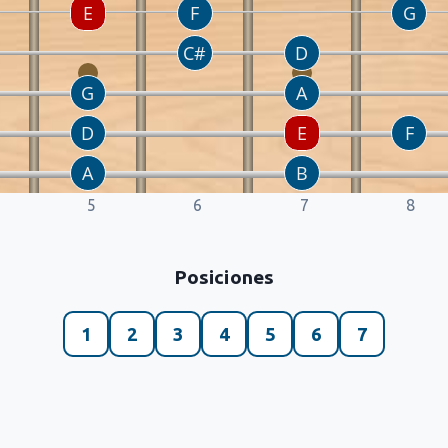
5
6
7
8
Posiciones
1
2
3
4
5
6
7