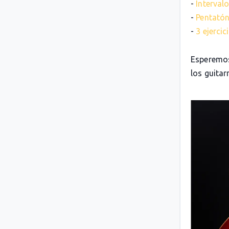
-
Intervalo
-
Pentatón
-
3 ejerci
Esperemos
los guitarr