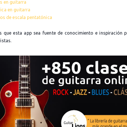
s en guitarra
ica en guitarra
cios de escala pentatónica
 que esta app sea fuente de conocimiento e inspiración 
istas.