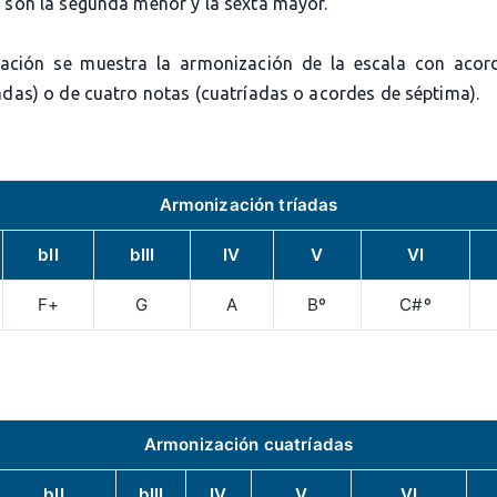
s son la segunda menor y la sexta mayor.
ación se muestra la armonización de la escala con acor
adas) o de cuatro notas (cuatríadas o acordes de séptima).
Armonización tríadas
bII
bIII
IV
V
VI
F+
G
A
Bº
C#º
Armonización cuatríadas
bII
bIII
IV
V
VI