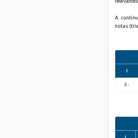
relevante
A continu
notas (trí
I
E-
I