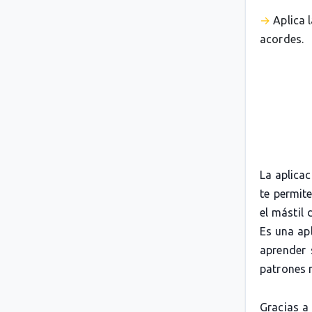
Aplica 
acordes.
La aplica
te permit
el mástil 
Es una apl
aprender 
patrones 
Gracias a