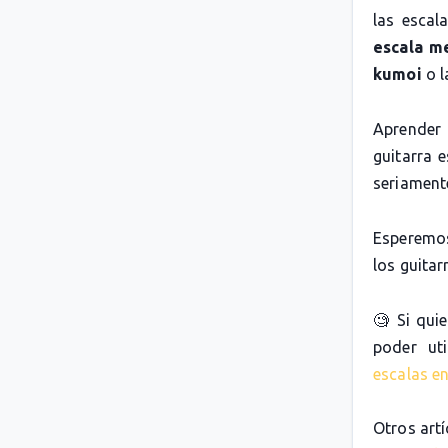
las escal
escala m
kumoi
o 
Aprender 
guitarra 
seriamente
Esperemos
los guitarr
🧐 Si qui
poder uti
escalas en
Otros artí