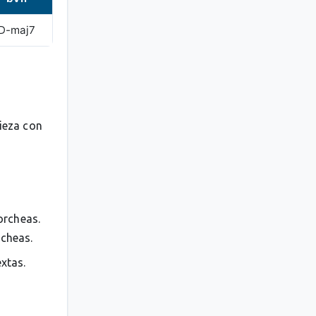
D-maj7
pieza con
orcheas.
rcheas.
extas.