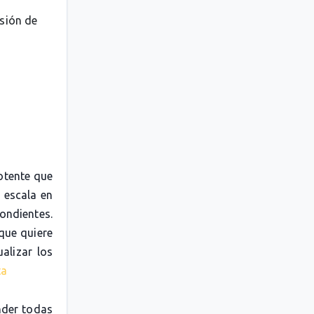
esión de
otente que
 escala en
pondientes.
 que quiere
alizar los
ta
nder todas