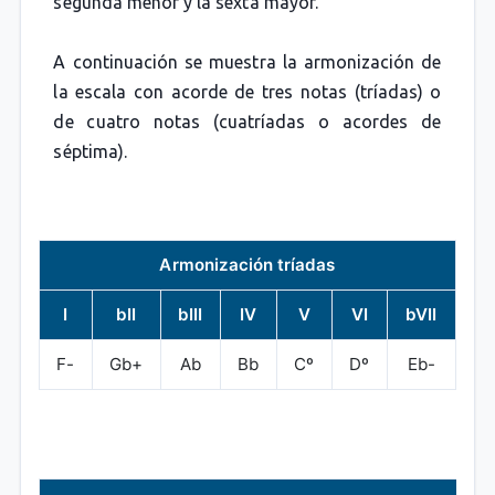
segunda menor y la sexta mayor.
A continuación se muestra la armonización de
la escala con acorde de tres notas (tríadas) o
de cuatro notas (cuatríadas o acordes de
séptima).
Armonización tríadas
I
bII
bIII
IV
V
VI
bVII
F-
Gb+
Ab
Bb
Cº
Dº
Eb-