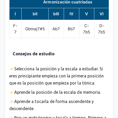
Armonización cuatríadas
I
bII
bIII
IV
V
VI
bV
F-
C-
D-
E
Gbmaj7#5
Ab7
Bb7
7
7b5
7b5
ma
Consejos de estudio
Selecciona la posición y la escala a estudiar. Si
eres principiante empieza con la primera posición
que es la posición que empieza por la tónica.
Aprende la posición de la escala de memoria.
Aprende a tocarla de forma ascendente y
descendente.
Pon un metrónomo y tocala a tiempo. Primero a