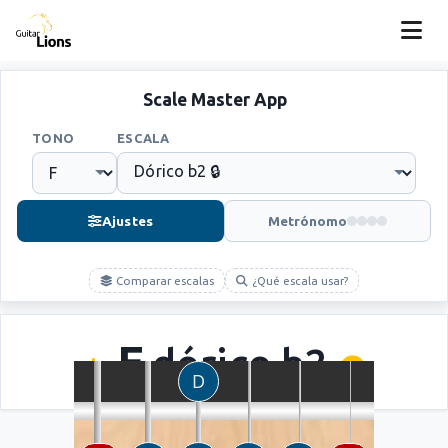
Scale Master App
TONO
ESCALA
Ajustes
Metrónomo
Comparar escalas
¿Qué escala usar?
F
dórico b2