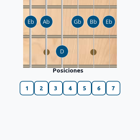
Posiciones
1
2
3
4
5
6
7