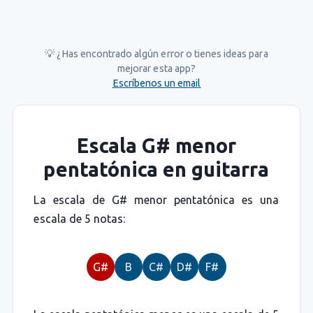
💡 ¿Has encontrado algún error o tienes ideas para
mejorar esta app?
Escríbenos un email
Escala G# menor
pentatónica en guitarra
La escala de G# menor pentatónica es una
escala de 5 notas:
G#
B
C#
D#
F#