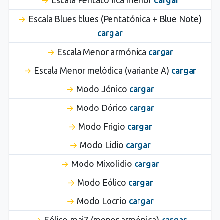
Escala Pentatónica menor
cargar
Escala Blues blues (Pentatónica + Blue Note)
cargar
Escala Menor armónica
cargar
Escala Menor melódica (variante A)
cargar
Modo Jónico
cargar
Modo Dórico
cargar
Modo Frigio
cargar
Modo Lidio
cargar
Modo Mixolidio
cargar
Modo Eólico
cargar
Modo Locrio
cargar
Eólico maj7 (menor armónica)
cargar