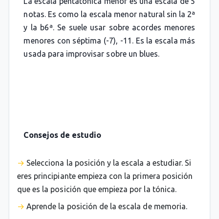
La escala pentatónica menor es una escala de 5
notas. Es como la escala menor natural sin la 2ª
y la b6ª. Se suele usar sobre acordes menores
menores con séptima (-7), -11. Es la escala más
usada para improvisar sobre un blues.
Consejos de estudio
Selecciona la posición y la escala a estudiar. Si
eres principiante empieza con la primera posición
que es la posición que empieza por la tónica.
Aprende la posición de la escala de memoria.