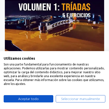
Utilizamos cookies
Son una parte fundamental para funcionamiento de nuestras
aplicaciones. Podemos utilizarlas para mostrar contenido personalizado,
optimizar la carga del contenido didáctico, para mejorar nuestro sitio
web, para análisis y brindarle una excelente experiencia en nuestra
escuela. Para obtener más información sobre las cookies que utilizamos,
abre los ajustes.
Aceptar todo
Seleccionar manualmente