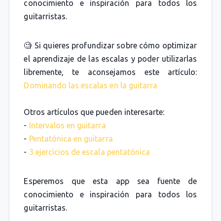
conocimiento e inspiración para todos los
guitarristas.
🧐 Si quieres profundizar sobre cómo optimizar
el aprendizaje de las escalas y poder utilizarlas
libremente, te aconsejamos este artículo:
Dominando las escalas en la guitarra
Otros artículos que pueden interesarte:
-
Intervalos en guitarra
-
Pentatónica en guitarra
-
3 ejercicios de escala pentatónica
Esperemos que esta app sea fuente de
conocimiento e inspiración para todos los
guitarristas.