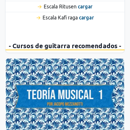
Escala Ritusen
cargar
Escala Kafi raga
cargar
- Cursos de guitarra recomendados -