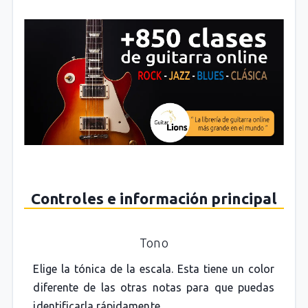
Controles e información principal
Tono
Elige la tónica de la escala. Esta tiene un color
diferente de las otras notas para que puedas
identificarla rápidamente.