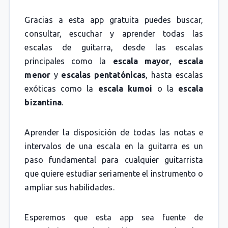
Gracias a esta app gratuita puedes buscar,
consultar, escuchar y aprender todas las
escalas de guitarra, desde las escalas
principales como la
escala mayor
,
escala
menor
y
escalas pentatónicas
, hasta escalas
exóticas como la
escala kumoi
o la
escala
bizantina
.
Aprender la disposición de todas las notas e
intervalos de una escala en la guitarra es un
paso fundamental para cualquier guitarrista
que quiere estudiar seriamente el instrumento o
ampliar sus habilidades.
Esperemos que esta app sea fuente de