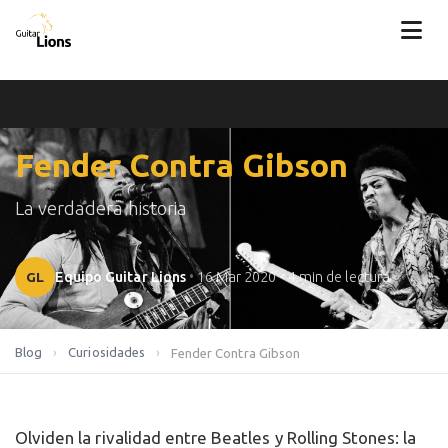
Fender Contra Gibson
La verdadera historia
GL
Equipo Guitar Lions
•
16 Mar 2020
•
4 min de lectura
Blog
›
Curiosidades
›
Fender Contra Gibson
Olviden la rivalidad entre Beatles y Rolling Stones: la