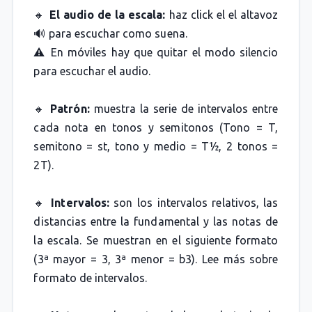
🔸
El audio de la escala:
haz click el el altavoz
🔊 para escuchar como suena.
⚠️ En móviles hay que quitar el modo silencio
para escuchar el audio.
🔸
Patrón:
muestra la serie de intervalos entre
cada nota en tonos y semitonos (Tono = T,
semitono = st, tono y medio = T½, 2 tonos =
2T).
🔸
Intervalos:
son los intervalos relativos, las
distancias entre la fundamental y las notas de
la escala. Se muestran en el siguiente formato
(3ª mayor = 3, 3ª menor = b3). Lee más sobre
formato de intervalos.