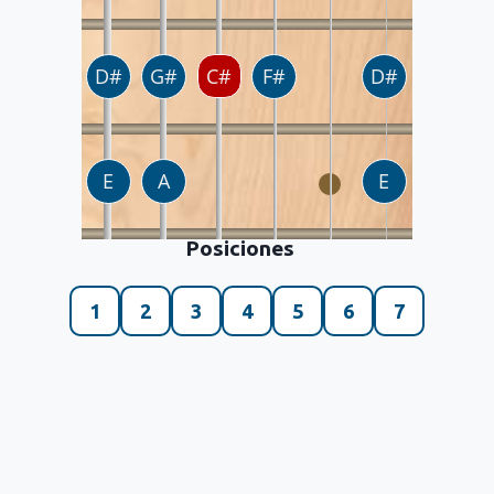
Posiciones
1
2
3
4
5
6
7