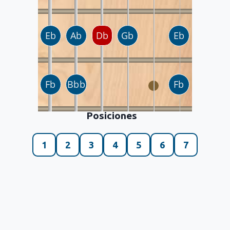
Posiciones
1
2
3
4
5
6
7