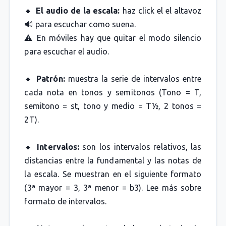
🔸
El audio de la escala:
haz click el el altavoz
🔊 para escuchar como suena.
⚠️ En móviles hay que quitar el modo silencio
para escuchar el audio.
🔸
Patrón:
muestra la serie de intervalos entre
cada nota en tonos y semitonos (Tono = T,
semitono = st, tono y medio = T½, 2 tonos =
2T).
🔸
Intervalos:
son los intervalos relativos, las
distancias entre la fundamental y las notas de
la escala. Se muestran en el siguiente formato
(3ª mayor = 3, 3ª menor = b3). Lee más sobre
formato de intervalos.