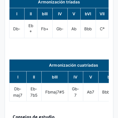
Armonización tríadas
I
II
bIII
IV
V
bVI
VII
Eb
Db-
Fb+
Gb-
Ab
Bbb
Cº
º
Armonización cuatríadas
I
II
bIII
IV
V
bVI
Db-
Eb-
Gb-
Fbmaj7#5
Ab7
Bbbmaj
maj7
7b5
7
Consejos de estudio