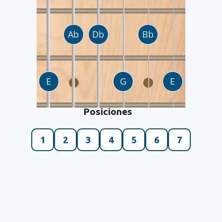
Posiciones
1
2
3
4
5
6
7