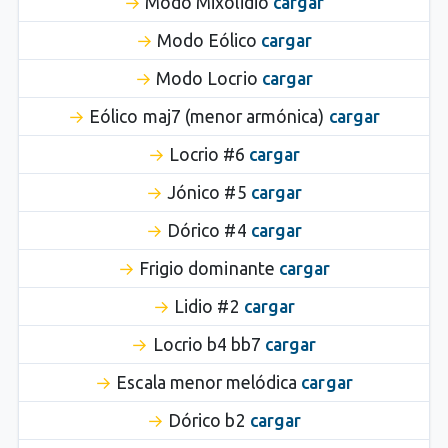
Modo Mixolidio
cargar
Modo Eólico
cargar
Modo Locrio
cargar
Eólico maj7 (menor armónica)
cargar
Locrio #6
cargar
Jónico #5
cargar
Dórico #4
cargar
Frigio dominante
cargar
Lidio #2
cargar
Locrio b4 bb7
cargar
Escala menor melódica
cargar
Dórico b2
cargar