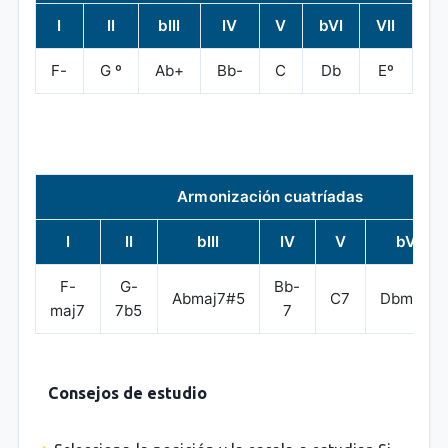
I
II
bIII
IV
V
bVI
VII
F-
G º
Ab+
Bb-
C
Db
Eº
Armonización cuatríadas
I
II
bIII
IV
V
bVI
F-
G-
Bb-
Abmaj7#5
C7
Dbmaj7
maj7
7b5
7
Consejos de estudio