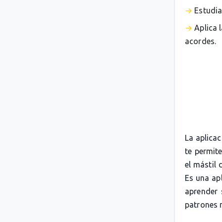
Estudia
Aplica 
acordes.
La aplica
te permit
el mástil 
Es una apl
aprender 
patrones 