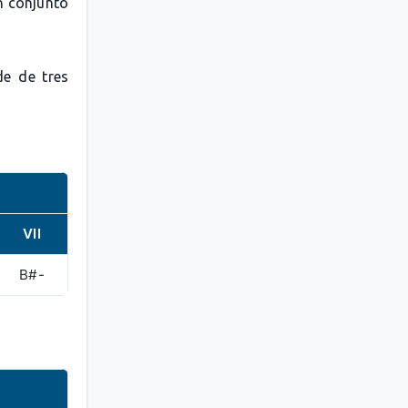
n conjunto
de de tres
VII
B#-