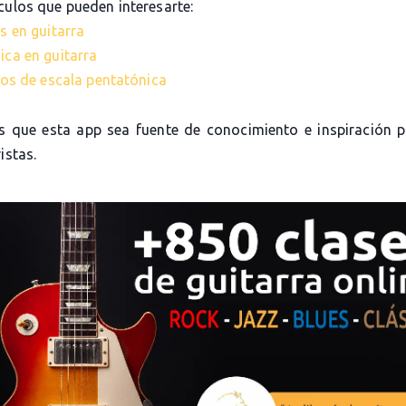
culos que pueden interesarte:
s en guitarra
ica en guitarra
cios de escala pentatónica
 que esta app sea fuente de conocimiento e inspiración 
istas.