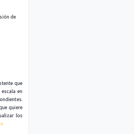
esión de
otente que
 escala en
pondientes.
 que quiere
alizar los
ta