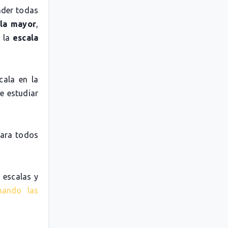
nder todas
la mayor
,
o la
escala
cala en la
e estudiar
para todos
 escalas y
nando las