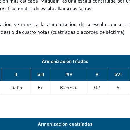
ición musical cada 'Maquam' es una escala construida por u
tres fragmentos de escalas llamadas 'ajnas'
ación se muestra la armonización de la escala con acor
adas) o de cuatro notas (cuatríadas o acordes de séptima).
Armonización tríadas
II
bIII
#IV
V
bVI
D# b5
E+
B#-/F##
G#
A
Armonización cuatríadas