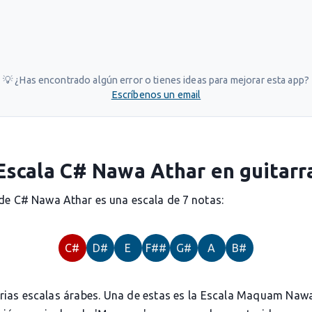
💡 ¿Has encontrado algún error o tienes ideas para mejorar esta app?
Escríbenos un email
Escala C# Nawa Athar en guitarr
 de C# Nawa Athar es una escala de 7 notas:
C#
D#
E
F##
G#
A
B#
arias escalas árabes. Una de estas es la Escala Maquam Nawa