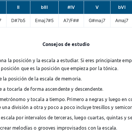
II
bIII
#IV
V
bVI
7
D#7b5
Emaj7#5
A7/F##
G#maj7
Amaj7
Consejos de estudio
ona la posición y la escala a estudiar. Si eres principiante em
 posición que es la posición que empieza por la tónica.
 la posición de la escala de memoria.
 a tocarla de forma ascendente y descendente.
metrónomo y tocala a tiempo. Primero a negras y luego en c
una división a otra y poco a poco incluye tresillos y semico
 escala por intervalos de terceras, luego cuartas, quintas y s
 crear melodías o grooves improvisados con la escala.