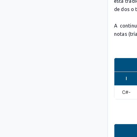
esta trad
de dos o 
A continu
notas (trí
I
C#-