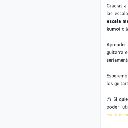
Gracias a
las escal
escala m
kumoi
o 
Aprender 
guitarra 
seriamente
Esperemos
los guitarr
🧐 Si qui
poder uti
escalas en