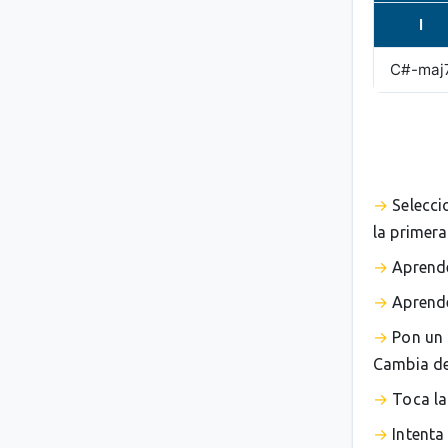
I
C#-maj
Selecci
la primera
Aprende
Aprende
Pon un 
Cambia de 
Toca la
Intenta