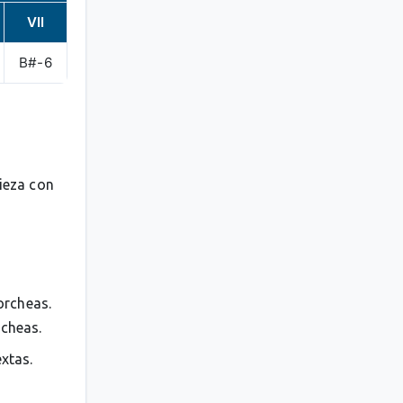
VII
B#-6
pieza con
orcheas.
rcheas.
extas.