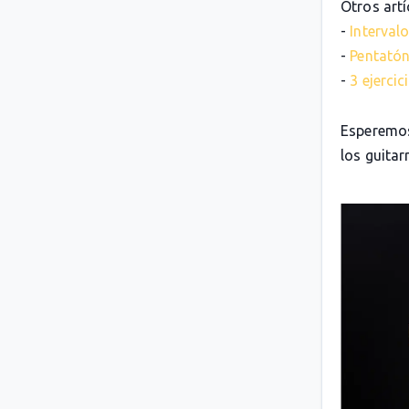
Otros artí
-
Intervalo
-
Pentatón
-
3 ejerci
Esperemos
los guitarr