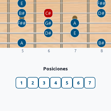
5
6
7
8
Posiciones
1
2
3
4
5
6
7