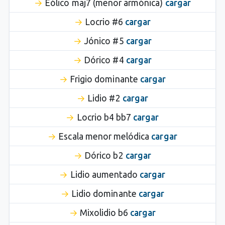
Eólico maj7 (menor armónica)
cargar
Locrio #6
cargar
Jónico #5
cargar
Dórico #4
cargar
Frigio dominante
cargar
Lidio #2
cargar
Locrio b4 bb7
cargar
Escala menor melódica
cargar
Dórico b2
cargar
Lidio aumentado
cargar
Lidio dominante
cargar
Mixolidio b6
cargar