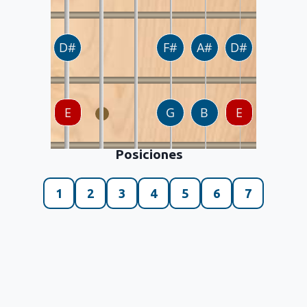
Posiciones
1
2
3
4
5
6
7