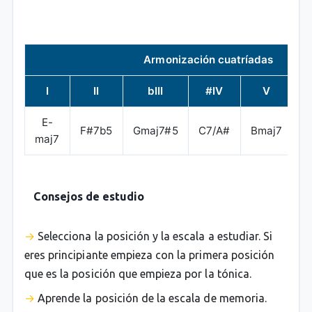
Armonización cuatríadas
I
II
bIII
#IV
V
E-
F#7b5
Gmaj7#5
C7/A#
Bmaj7
C
maj7
Consejos de estudio
Selecciona la posición y la escala a estudiar. Si
eres principiante empieza con la primera posición
que es la posición que empieza por la tónica.
Aprende la posición de la escala de memoria.