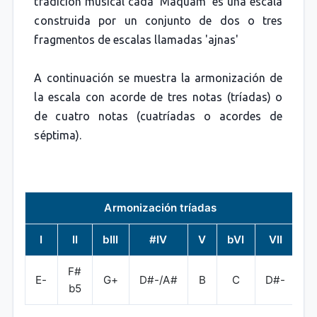
tradición musical cada 'Maquam' es una escala
construida por un conjunto de dos o tres
fragmentos de escalas llamadas 'ajnas'
A continuación se muestra la armonización de
la escala con acorde de tres notas (tríadas) o
de cuatro notas (cuatríadas o acordes de
séptima).
Armonización tríadas
I
II
bIII
#IV
V
bVI
VII
F#
E-
G+
D#-/A#
B
C
D#-
b5