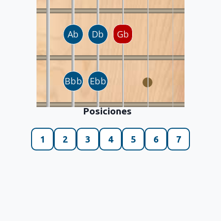
Posiciones
1
2
3
4
5
6
7