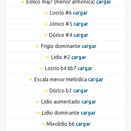
Eólico maj7 (menor armónica)
cargar
Locrio #6
cargar
Jónico #5
cargar
Dórico #4
cargar
Frigio dominante
cargar
Lidio #2
cargar
Locrio b4 bb7
cargar
Escala menor melódica
cargar
Dórico b2
cargar
Lidio aumentado
cargar
Lidio dominante
cargar
Mixolidio b6
cargar