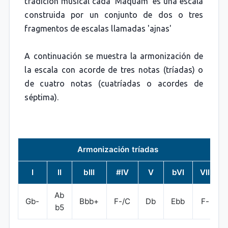
tradición musical cada 'Maquam' es una escala
construida por un conjunto de dos o tres
fragmentos de escalas llamadas 'ajnas'
A continuación se muestra la armonización de
la escala con acorde de tres notas (tríadas) o
de cuatro notas (cuatríadas o acordes de
séptima).
Armonización tríadas
I
II
bIII
#IV
V
bVI
VII
Ab
Gb-
Bbb+
F-/C
Db
Ebb
F-
b5