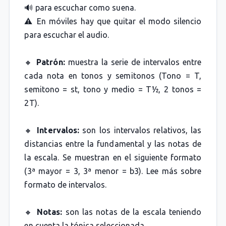
🔊 para escuchar como suena.
⚠️ En móviles hay que quitar el modo silencio
para escuchar el audio.
🔸
Patrón:
muestra la serie de intervalos entre
cada nota en tonos y semitonos (Tono = T,
semitono = st, tono y medio = T½, 2 tonos =
2T).
🔸
Intervalos:
son los intervalos relativos, las
distancias entre la fundamental y las notas de
la escala. Se muestran en el siguiente formato
(3ª mayor = 3, 3ª menor = b3). Lee más sobre
formato de intervalos.
🔸
Notas:
son las notas de la escala teniendo
en cuenta la tónica seleccionada.