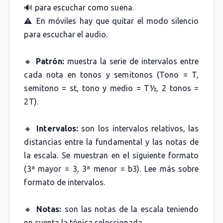
🔊 para escuchar como suena.
⚠️ En móviles hay que quitar el modo silencio
para escuchar el audio.
🔸
Patrón:
muestra la serie de intervalos entre
cada nota en tonos y semitonos (Tono = T,
semitono = st, tono y medio = T½, 2 tonos =
2T).
🔸
Intervalos:
son los intervalos relativos, las
distancias entre la fundamental y las notas de
la escala. Se muestran en el siguiente formato
(3ª mayor = 3, 3ª menor = b3). Lee más sobre
formato de intervalos.
🔸
Notas:
son las notas de la escala teniendo
en cuenta la tónica seleccionada.