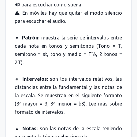
🔊 para escuchar como suena.
⚠️ En móviles hay que quitar el modo silencio
para escuchar el audio.
🔸
Patrón:
muestra la serie de intervalos entre
cada nota en tonos y semitonos (Tono = T,
semitono = st, tono y medio = T½, 2 tonos =
2T).
🔸
Intervalos:
son los intervalos relativos, las
distancias entre la fundamental y las notas de
la escala. Se muestran en el siguiente formato
(3ª mayor = 3, 3ª menor = b3). Lee más sobre
formato de intervalos.
🔸
Notas:
son las notas de la escala teniendo
en cuenta la tónica seleccionada.