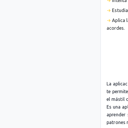
Intenta
Estudia
Aplica 
acordes.
La aplica
te permit
el mástil 
Es una apl
aprender 
patrones 