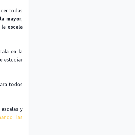
nder todas
la mayor
,
o la
escala
cala en la
e estudiar
para todos
 escalas y
nando las