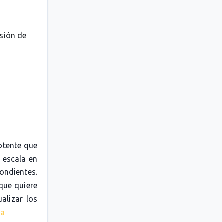
esión de
otente que
 escala en
pondientes.
 que quiere
alizar los
ta