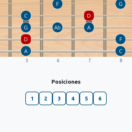
5
6
7
8
Posiciones
1
2
3
4
5
6