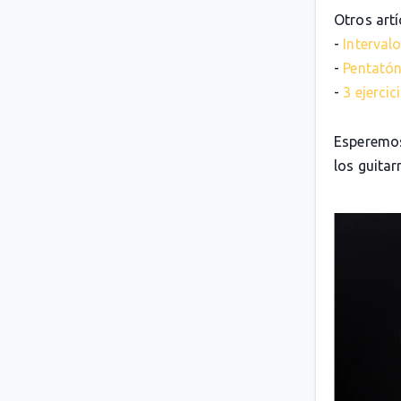
Otros artí
-
Intervalo
-
Pentatón
-
3 ejerci
Esperemos
los guitarr