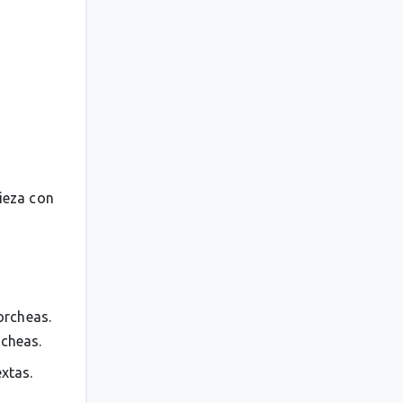
pieza con
orcheas.
rcheas.
extas.