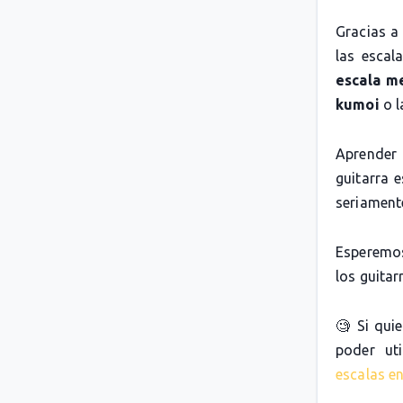
Gracias a
las escal
escala m
kumoi
o 
Aprender 
guitarra 
seriamente
Esperemos
los guitarr
🧐 Si qui
poder uti
escalas en