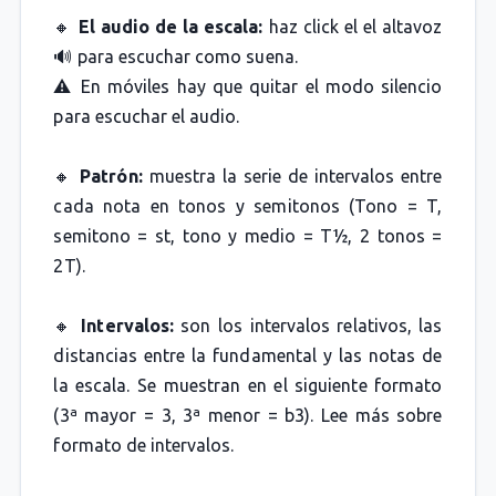
🔸
El audio de la escala:
haz click el el altavoz
🔊 para escuchar como suena.
⚠️ En móviles hay que quitar el modo silencio
para escuchar el audio.
🔸
Patrón:
muestra la serie de intervalos entre
cada nota en tonos y semitonos (Tono = T,
semitono = st, tono y medio = T½, 2 tonos =
2T).
🔸
Intervalos:
son los intervalos relativos, las
distancias entre la fundamental y las notas de
la escala. Se muestran en el siguiente formato
(3ª mayor = 3, 3ª menor = b3). Lee más sobre
formato de intervalos.