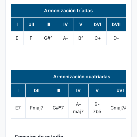
Armonización tríadas
I
bII
III
IV
V
bVI
bVII
E
F
G#º
A-
Bº
C+
D-
Armonización cuatríadas
I
bII
III
IV
V
bVI
A-
B-
E7
Fmaj7
G#º7
Cmaj7#5
maj7
7b5
Consejos de estudio