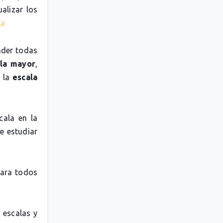
alizar los
ta
nder todas
la mayor
,
o la
escala
cala en la
e estudiar
para todos
 escalas y