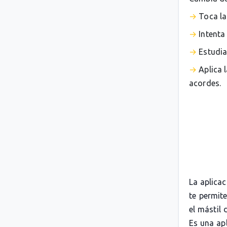
Toca la
Intenta
Estudia
Aplica 
acordes.
La aplica
te permit
el mástil 
Es una apl