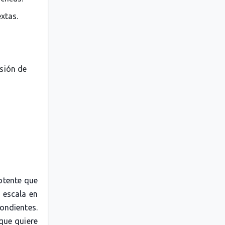
extas.
esión de
otente que
 escala en
pondientes.
 que quiere