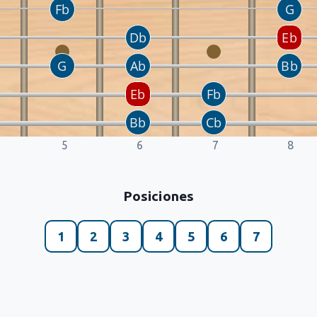
5
6
7
8
Posiciones
1
2
3
4
5
6
7