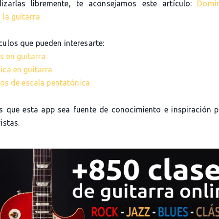
lizarlas libremente, te aconsejamos este artículo:
Domi
 la guitarra
culos que pueden interesarte:
s en guitarra
ica en guitarra
cios de escala pentatónica
 que esta app sea fuente de conocimiento e inspiración 
istas.