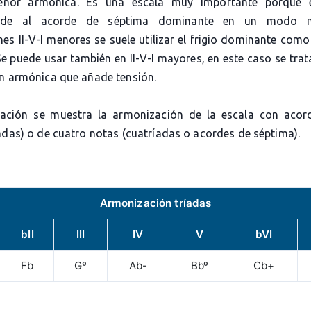
enor armónica. Es una escala muy importante porque 
onde al acorde de séptima dominante en un modo m
nes II-V-I menores se suele utilizar el frigio dominante com
e puede usar también en II-V-I mayores, en este caso se tra
ón armónica que añade tensión.
ación se muestra la armonización de la escala con acor
adas) o de cuatro notas (cuatríadas o acordes de séptima).
Armonización tríadas
bII
III
IV
V
bVI
Fb
Gº
Ab-
Bbº
Cb+