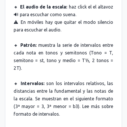
🔸
El audio de la escala:
haz click el el altavoz
🔊 para escuchar como suena.
⚠️ En móviles hay que quitar el modo silencio
para escuchar el audio.
🔸
Patrón:
muestra la serie de intervalos entre
cada nota en tonos y semitonos (Tono = T,
semitono = st, tono y medio = T½, 2 tonos =
2T).
🔸
Intervalos:
son los intervalos relativos, las
distancias entre la fundamental y las notas de
la escala. Se muestran en el siguiente formato
(3ª mayor = 3, 3ª menor = b3). Lee más sobre
formato de intervalos.