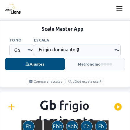
Scale Master App
TONO
ESCALA
Ajustes
Metrónomo
Comparar escalas
¿Qué escala usar?
Gb
frigio
dominante