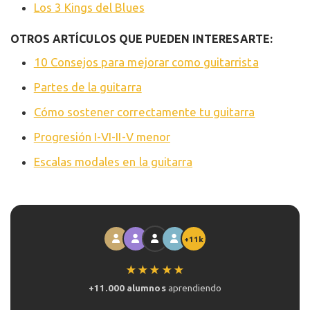
Los 3 Kings del Blues
OTROS ARTÍCULOS QUE PUEDEN INTERESARTE:
10 Consejos para mejorar como guitarrista
Partes de la guitarra
Cómo sostener correctamente tu guitarra
Progresión I-VI-II-V menor
Escalas modales en la guitarra
+11k
★★★★★
+11.000 alumnos
aprendiendo