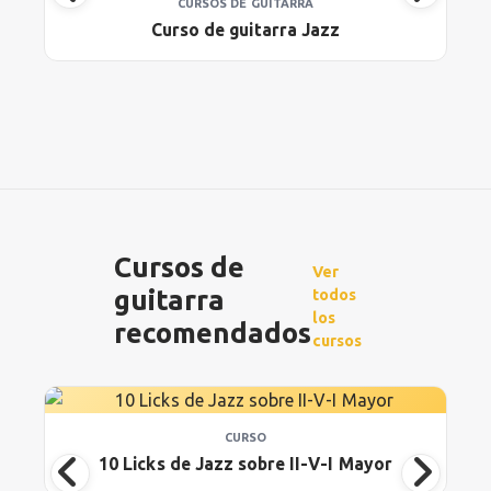
CURSOS DE GUITARRA
Curso de guitarra Jazz
Cursos de
Ver
guitarra
todos
los
recomendados
cursos
CURSO
10 Licks de Jazz sobre II-V-I Mayor