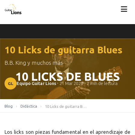
10 Licks de guitarra Blues
B.B. King y muchos más
GL
Equipo Guitar Lions
•
21 Mar 2020
•
2 min de lectura
Blog
›
Didáctica
›
10 Licks de guitarra Blues
Los licks son piezas fundamental en el aprendizaje de