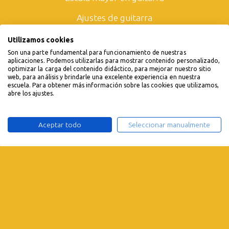
Ajustes de guitarra
Como elejir un amplificador
Utilizamos cookies
Son una parte fundamental para funcionamiento de nuestras
Todos los artículos
aplicaciones. Podemos utilizarlas para mostrar contenido personalizado,
optimizar la carga del contenido didáctico, para mejorar nuestro sitio
web, para análisis y brindarle una excelente experiencia en nuestra
escuela. Para obtener más información sobre las cookies que utilizamos,
abre los ajustes.
Aceptar todo
Seleccionar manualmente
×
Empieza a tocar.
15 días gratis.
Prueba gratis
© 2019 - 2026 Guitarlions.com. Todos los derechos