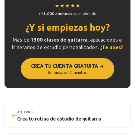
★★★★★
+11.000 alumnos
aprendiendo
¿Y si empiezas hoy?
Más de
1300 clases de guitarra
, aplicaciones e
itinerarios de estudio personalizados.
¿Te unes?
CREA TU CUENTA GRATUITA →
Empieza en 2 minutos
ANTERIOR
←
Crea tu rutina de estudio de guitarra