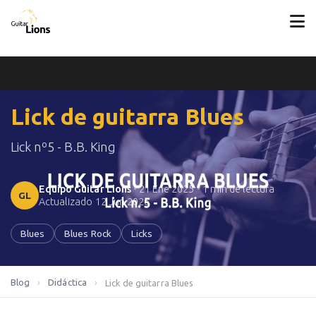
Lick de guitarra Blues
Lick nº5 - B.B. King
Equipo Guitar Lions
•
21 Ene 2025
•
1 min de lectura
GL
Actualizado
12 Jun 2026
Blues
Blues Rock
Licks
Blog
›
Didáctica
›
Lick de guitarra Blues