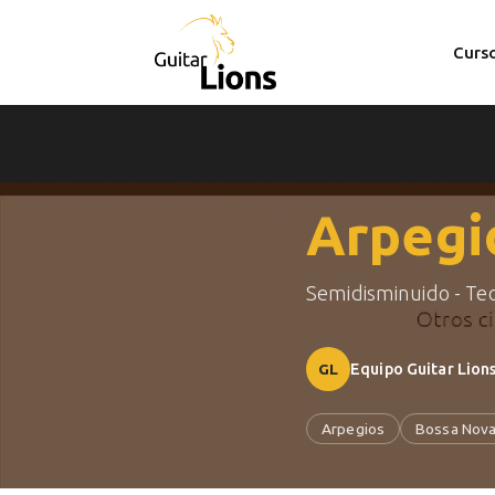
Curs
Arpegi
Semidisminuido - Teo
GL
Equipo Guitar Lion
Arpegios
Bossa Nov