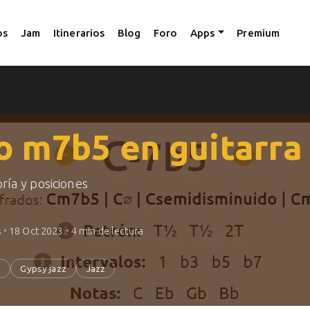
os
Jam
Itinerarios
Blog
Foro
Apps
Premium
o m7b5 en guitarra
ría y posiciones
s
•
18 Oct 2023
•
4 min de lectura
a
Gypsy jazz
Jazz