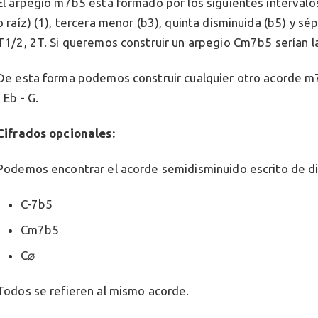
El arpegio m7b5 está formado por los siguientes intervalo
o raíz) (1), tercera menor (b3), quinta disminuida (b5) y sé
T1/2, 2T. Si queremos construir un arpegio Cm7b5 serían l
De esta forma podemos construir cualquier otro acorde m
- Eb - G.
Cifrados opcionales:
Podemos encontrar el acorde semidisminuido escrito de di
C-7b5
Cm7b5
C⌀
Todos se refieren al mismo acorde.